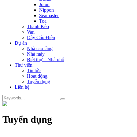
Jotun
Nippon
Seamaster
Toa
Thanh Kèo
Van
Dây Cáp Điện
Dự án
Nhà cao tầng
Nhà máy
Biệt thự – Nhà phố
Thư viện
Tin tức
Hoạt động
Tuyển dụng
Liên hệ
Tuyển dụng