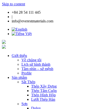
Skip to content
+84 28 54 111 445
|
info@everestmaterials.com
Giới thiệu
Về chúng tôi
Lịch sử hình thành
Tầm nhìn – sứ mệnh
Profile
Sản phẩm
Sắt Thép
Thép Xây Dựng
Thép Tấm Cuộn
Thép Hình Hộp
Lưới Thép Hàn
Sơn
Dulux