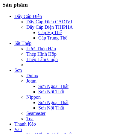
Sản phẩm
Dây Cáp Điện
Dây Cáp Điện CADIVI
Dây Cáp Điện THIPHA
Cáp Hạ Thế
Cáp Trung Thế
Sắt Thép
Lưới Thép Hàn
Thép Hình Hộp
Thép Tấm Cuộn
Thép Xây Dựng
Sơn
Dulux
Jotun
Sơn Ngoại Thất
Sơn Nội Thất
Nippon
Sơn Ngoại Thất
Sơn Nội Thất
Seamaster
Toa
Thanh Kèo
Van