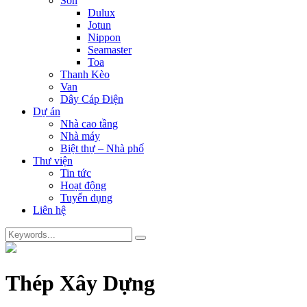
Sơn
Dulux
Jotun
Nippon
Seamaster
Toa
Thanh Kèo
Van
Dây Cáp Điện
Dự án
Nhà cao tầng
Nhà máy
Biệt thự – Nhà phố
Thư viện
Tin tức
Hoạt động
Tuyển dụng
Liên hệ
Thép Xây Dựng