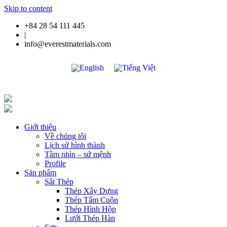
Skip to content
+84 28 54 111 445
|
info@everestmaterials.com
Giới thiệu
Về chúng tôi
Lịch sử hình thành
Tầm nhìn – sứ mệnh
Profile
Sản phẩm
Sắt Thép
Thép Xây Dựng
Thép Tấm Cuộn
Thép Hình Hộp
Lưới Thép Hàn