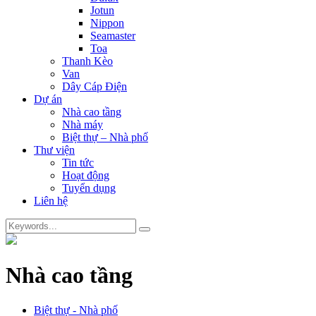
Jotun
Nippon
Seamaster
Toa
Thanh Kèo
Van
Dây Cáp Điện
Dự án
Nhà cao tầng
Nhà máy
Biệt thự – Nhà phố
Thư viện
Tin tức
Hoạt động
Tuyển dụng
Liên hệ
Nhà cao tầng
Biệt thự - Nhà phố