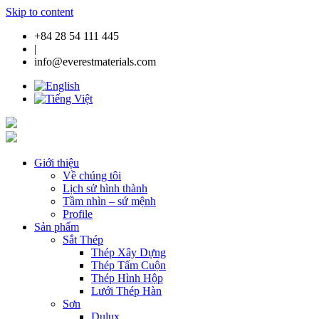
Skip to content
+84 28 54 111 445
|
info@everestmaterials.com
Giới thiệu
Về chúng tôi
Lịch sử hình thành
Tầm nhìn – sứ mệnh
Profile
Sản phẩm
Sắt Thép
Thép Xây Dựng
Thép Tấm Cuộn
Thép Hình Hộp
Lưới Thép Hàn
Sơn
Dulux